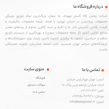
درباره فروشگاه ما
شرکت پخش کالا گستر مهرداد، به عنوان بزرگ‌ترین مرکز توزیع مویرگی
محصولات پروتئینی در استان تهران، با هدف عرضه محصولات باکیفیت و
قیمت رقابتی تأسیس شد. ما با تکیه بر سبد کالایی متنوع از برندهای معتبر
صنایع غذایی کشور (از جمله محصولات سورن) و بهره‌گیری از سیستم توزیع
منظم و سراسری، متعهد به برقراری زنجیره تأمین پایدار برای سوپرمارکت‌ها و
فروشگاه‌های سراسر تهران هستیم. جلب اعتماد مشتریان، اولویت همیشگی
ماست.
منوی سایت
تماس با ما
فروشگاه
آدرس: تهران تهرانپارس خیابان
اتحاد خیابان یازدهم غربی پلاک ۱۷
سوالات متداول
تلفن: 72043-021
تماس با ما
موبایل: 09225096430
ایمیل: info@kalagostar.ir