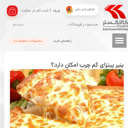
021-72043
ورود
/
ثبت نام در سایت
حساب کاربری من
۰
تغییر گذر واژه
جستجو
سفارشات
راهنمای خرید
محصولات تحفیف دار
خروج از حساب کاربری
پنیر پیتزای کم چرب امکان دارد؟