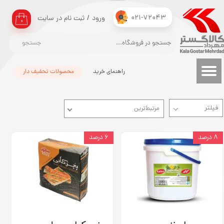
021-72043
ورود
/
ثبت نام در سایت
حساب کاربری من
۰
تغییر گذر واژه
جستجو
سفارشات
راهنمای خرید
محصولات تحفیف دار
خروج از حساب کاربری
مرتبط‌ترین
۸ درصد
۶ درصد