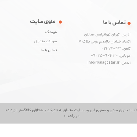
منوی سایت
تماس با ما
فروشگاه
آدرس: تهران تهرانپارس خیابان
اتحاد خیابان یازدهم غربی پلاک ۱۷
سوالات متداول
تلفن: 72043-021
تماس با ما
موبایل: 09225096430
ایمیل: info@kalagostar.ir
کلیه حقوق مادی و معنوی این وب‌سایت متعلق به «شرکت پیشتازان کالاگستر مهرداد»
می‌باشد.»