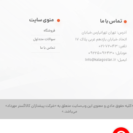
منوی سایت
تماس با ما
فروشگاه
آدرس: تهران تهرانپارس خیابان
اتحاد خیابان یازدهم غربی پلاک ۱۷
سوالات متداول
تلفن: 72043-021
تماس با ما
موبایل: 09225096430
ایمیل: info@kalagostar.ir
کلیه حقوق مادی و معنوی این وب‌سایت متعلق به «شرکت پیشتازان کالاگستر مهرداد»
می‌باشد.»