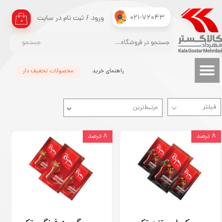
021-72043
ورود
/
ثبت نام در سایت
حساب کاربری من
۰
تغییر گذر واژه
جستجو
سفارشات
راهنمای خرید
محصولات تحفیف دار
خروج از حساب کاربری
مرتبط‌ترین
۸ درصد
۸ درصد