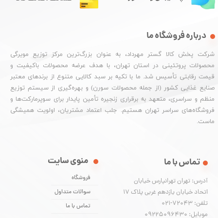
درباره فروشگاه ما
شرکت پخش کالا گستر مهرداد، به عنوان بزرگ‌ترین مرکز توزیع مویرگی
محصولات پروتئینی در استان تهران، با هدف عرضه محصولات باکیفیت و
قیمت رقابتی تأسیس شد. ما با تکیه بر سبد کالایی متنوع از برندهای معتبر
صنایع غذایی کشور (از جمله محصولات سورن) و بهره‌گیری از سیستم توزیع
منظم و سراسری، متعهد به برقراری زنجیره تأمین پایدار برای سوپرمارکت‌ها و
فروشگاه‌های سراسر تهران هستیم. جلب اعتماد مشتریان، اولویت همیشگی
ماست.
منوی سایت
تماس با ما
فروشگاه
آدرس: تهران تهرانپارس خیابان
اتحاد خیابان یازدهم غربی پلاک ۱۷
سوالات متداول
تلفن: 72043-021
تماس با ما
موبایل: 09225096430