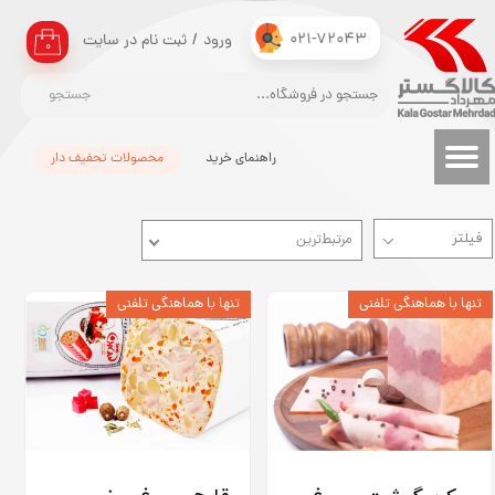
021-72043
ورود
/
ثبت نام در سایت
حساب کاربری من
۰
تغییر گذر واژه
جستجو
سفارشات
راهنمای خرید
محصولات تحفیف دار
خروج از حساب کاربری
مرتبط‌ترین
تنها با هماهنگی تلفنی
تنها با هماهنگی تلفنی