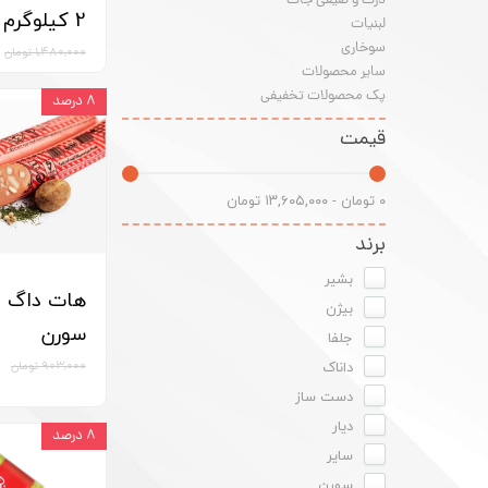
ذرت و صیفی جات
2 کیلوگرم
لبنیات
سوخاری
۱,۴۸۰,۰۰۰ تومان
سایر محصولات
پک محصولات تخفیفی
۸ درصد
قیمت
۰ تومان - ۱۳,۶۰۵,۰۰۰ تومان
برند
بشیر
بیژن
سورن
جلفا
داناک
۹۰۳,۰۰۰ تومان
دست ساز
دیار
۸ درصد
سایر
سورن