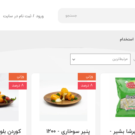
جستجو
ورود
/
ثبت نام در سایت
حساب کاربری من
تغییر گذر واژه
استخدام
سفارشات
مرتبط‌ترین
خروج از حساب کاربری
وزنی
وزنی
۸ درصد
۸ درصد
برشا بشیر -
پنیر سوخاری - 1200
کوردن بلو - 1500 