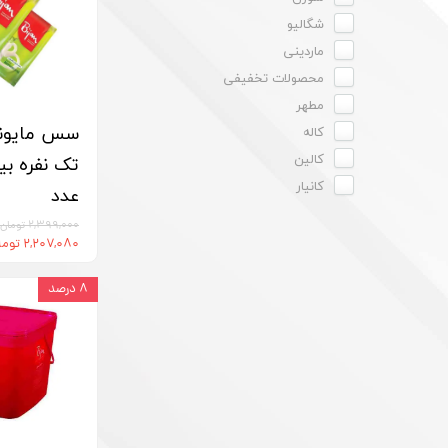
شگالیو
ماردینی
محصولات تخفیفی
مطهر
سس مایونز
کاله
کالین
کانیار
عدد
۲,۳۹۹,۰۰۰ تومان
۲,۲۰۷,۰۸۰ تومان
۸ درصد