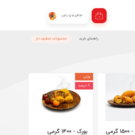
021-72043
۰
راهنمای خرید
محصولات تحفیف دار
وزنی
۸ درصد
گرمی
بورک - 1400 گرمی