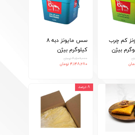
ز کم چرب
سس مایونز دبه 8
کیلوگرم بیژن
۴,۵۰۹,۰۰۰ تومان
۴,۱۴۸,۲۸۰ تومان
۸ درصد