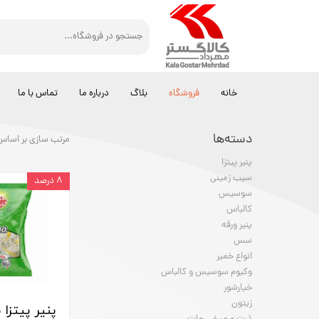
خانه
فروشگاه
بلاگ
درباره ما
تماس با ما
دسته‌ها
مرتب سازی بر اساس
پنیر پیتزا
سیب زمینی
۸ درصد
سوسیس
کالباس
پنیر ورقه
سس
انواع خمیر
وکیوم سوسیس و کالباس
خیارشور
زیتون
پنیر پیتزا 