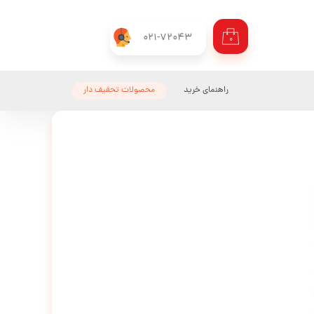
021-72043
۰
راهنمای خرید
محصولات تحفیف دار