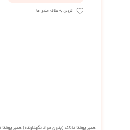
افزودن به علاقه مندی ها
خمیر یوفکا داناک (بدون مواد نگهدارنده) خمیر یوفکا د