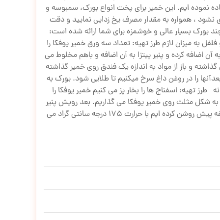
اده نموده ایم. این خمیر برای پخت انواع بورک، سمبوسه و
نظر گرفتن اینکه هوا داخل بسته بندی نشود ، همواره به مقدار مصرف یخ زدایی نمایید و دقت
د بورک بسیار عالی و خوشمزه برای شما ارائه شده است:
1-خمیر یوفکا 3 ورق 2-سیب زمینی 1 عدد بزرگ 3-پنیر پیتزا به میزان لازم 4-روغن مایع سرخ کردنی 5-نمک و فلفل به میزان لازم طرز تهیه: تعداد سه ورق خمیر یوفکا را
آن اضافه کرده و پنیر پیتزا به آن اضافه و باهم مخلوط می
گذاشته و باز از مواد به اندازه یک فندق روی خمیر گذاشته
عدآنها را در روغن داغ سرخ میکنیم تا طلایی شود. بورک به
د لازم: 1-خمیر یوفکا؛یک بسه 2-اسفناج؛نیم کیلو 3-پنیر لیقوان؛100 گرم 4-روغن مایع؛1 پیمانه 5-ماست؛1 پیمانه طرز تهیه: اسفناج ها را بخار پز می کنیم خمیر یوفکا را
ا به شکل مثلث روی خمیر یوفکا می گذاریم. بعد رویش پنیر
گذاشته به شکل مثلث تا می کنیم. بعد روی خمیر زرده تخم مرغ زده و درصورت دلخواه کنجد می پاشیم. و درون فری که از 10 دقیقه پیش روشن کرده ایم با حرارت 175 درجه سانتی گراد می