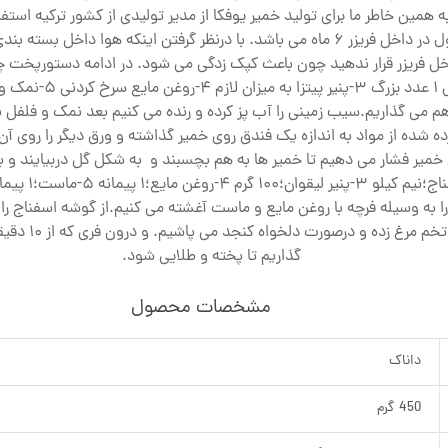
 همین خاطر ما برای تولید خمیر یوفکا از مدیر تولیدی از کشور ترکیه استف
همچنین باقلوا مناسب می باشد. ماندگاری این محصول در داخل فریزر 6 ماه می باشد. با در
 فریزر قرار ندهید چون باعث کپک زدگی می شود. در ادامه دستورپخت چن
بورک گل مواد لازم: 
هم می گذاریم.سیب زمینی را آب پز کرده و رنده می کنیم بعد نمک و فلفل به 
ده شده از مواد به اندازه یک فندق روی خمیر گذاشته و ورق دیگر را روی آن 
روی خمیر فشار می دهیم تا خمیر ها به هم بچسبند و به شکل گل دربیایند و ب
شکل مثلث: موا
 را به وسیله فرچه با روغن مایع و ماست آغشته می کنیم.از گوشه اسفناج ر
گذاریم تا پخته و طلایی شود.
مشخصات محصول
داناک
450 گرم