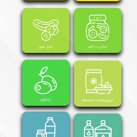
ترشی و شور
خیار شور
​زیتون
سبزیجات منجمد