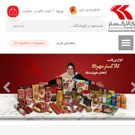
021-72043
ورود
/
ثبت نام در سایت
حساب کاربری من
۰
تغییر گذر واژه
جستجو
سفارشات
راهنمای خرید
محصولات تحفیف دار
خروج از حساب کاربری