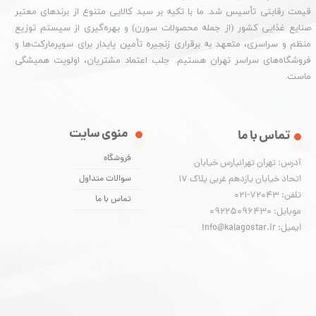
قیمت رقابتی تأسیس شد. ما با تکیه بر سبد کالایی متنوع از برندهای معتبر
صنایع غذایی کشور (از جمله محصولات سورن) و بهره‌گیری از سیستم توزیع
منظم و سراسری، متعهد به برقراری زنجیره تأمین پایدار برای سوپرمارکت‌ها و
فروشگاه‌های سراسر تهران هستیم. جلب اعتماد مشتریان، اولویت همیشگی
ماست.
منوی سایت
تماس با ما
فروشگاه
آدرس: تهران تهرانپارس خیابان
اتحاد خیابان یازدهم غربی پلاک ۱۷
سوالات متداول
تلفن: 72043-021
تماس با ما
موبایل: 09225096430
ایمیل: info@kalagostar.ir