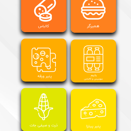
همبرگر
کالباس
وکیوم
پنیر ورقه
سوسیس و کالباس
​ذرت و صیفی جات
پنیر پیتزا