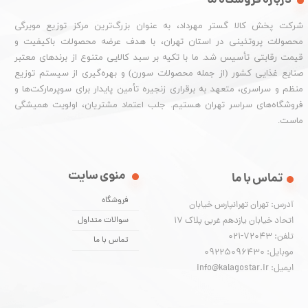
درباره فروشگاه ما
شرکت پخش کالا گستر مهرداد، به عنوان بزرگ‌ترین مرکز توزیع مویرگی
محصولات پروتئینی در استان تهران، با هدف عرضه محصولات باکیفیت و
قیمت رقابتی تأسیس شد. ما با تکیه بر سبد کالایی متنوع از برندهای معتبر
صنایع غذایی کشور (از جمله محصولات سورن) و بهره‌گیری از سیستم توزیع
منظم و سراسری، متعهد به برقراری زنجیره تأمین پایدار برای سوپرمارکت‌ها و
فروشگاه‌های سراسر تهران هستیم. جلب اعتماد مشتریان، اولویت همیشگی
ماست.
منوی سایت
تماس با ما
فروشگاه
آدرس: تهران تهرانپارس خیابان
اتحاد خیابان یازدهم غربی پلاک ۱۷
سوالات متداول
تلفن: 72043-021
تماس با ما
موبایل: 09225096430
ایمیل: info@kalagostar.ir