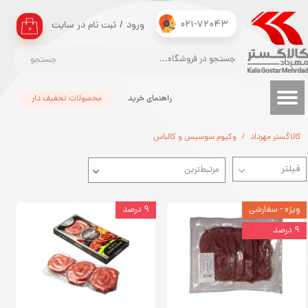
021-72043
ورود
/
ثبت نام در سایت
حساب کاربری من
۰
تغییر گذر واژه
جستجو
سفارشات
راهنمای خرید
محصولات تحفیف دار
خروج از حساب کاربری
کالاگستر مهرداد
وکیوم سوسیس و کالباس
مرتبط‌ترین
ویژه - سفارشی
۹ درصد
۹ درصد