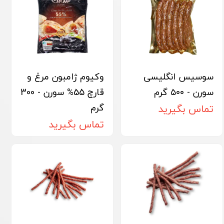
سوسیس انگلیسی
وکیوم ژامبون مرغ و
سورن - ۵۰۰ گرم
قارچ 55% سورن - 300
گرم
تماس بگیرید
تماس بگیرید