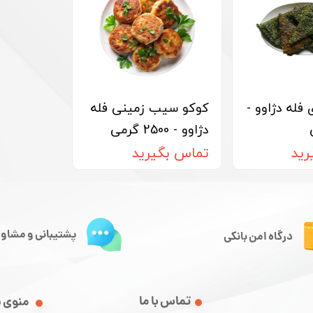
فله دژاوو -
کوکو سیب زمینی فله
دژاوو - 2500 گرمی
رید
تماس بگیرید
پشتیبانی و مشاور
درگاه امن بانکی
تماس با ما
منوی 