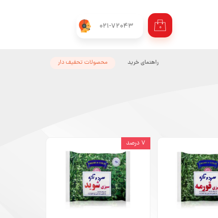
021-72043
۰
راهنمای خرید
محصولات تحفیف دار
۷ درصد