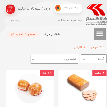
021-72043
ورود
/
ثبت نام در سایت
حساب کاربری من
۰
تغییر گذر واژه
جستجو
سفارشات
راهنمای خرید
محصولات تحفیف دار
خروج از حساب کاربری
کالاگستر مهرداد
کالباس
مرتبط‌ترین
۹ درصد
۸ درصد