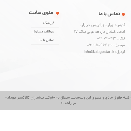
منوی سایت
تماس با ما
فروشگاه
آدرس: تهران تهرانپارس خیابان
اتحاد خیابان یازدهم غربی پلاک ۱۷
سوالات متداول
تلفن: 72043-021
تماس با ما
موبایل: 09225096430
ایمیل: info@kalagostar.ir
کلیه حقوق مادی و معنوی این وب‌سایت متعلق به «شرکت پیشتازان کالاگستر مهرداد»
می‌باشد.»