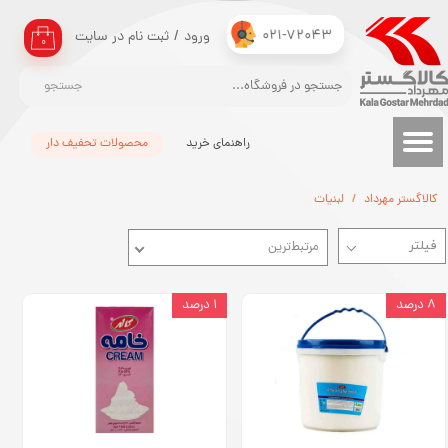
021-72043
ورود
/
ثبت نام در سایت
حساب کاربری من
۰
تغییر گذر واژه
جستجو
سفارشات
راهنمای خرید
محصولات تحفیف دار
خروج از حساب کاربری
کالاگستر مهرداد
لبنیات
مرتبط‌ترین
۸ درصد
۱ درصد