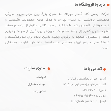
درباره فروشگاه ما
شرکت پخش کالا گستر مهرداد، به عنوان بزرگ‌ترین مرکز توزیع مویرگی
محصولات پروتئینی در استان تهران، با هدف عرضه محصولات باکیفیت و
قیمت رقابتی تأسیس شد. ما با تکیه بر سبد کالایی متنوع از برندهای معتبر
صنایع غذایی کشور (از جمله محصولات سورن) و بهره‌گیری از سیستم توزیع
منظم و سراسری، متعهد به برقراری زنجیره تأمین پایدار برای سوپرمارکت‌ها و
فروشگاه‌های سراسر تهران هستیم. جلب اعتماد مشتریان، اولویت همیشگی
ماست.
منوی سایت
تماس با ما
فروشگاه
آدرس: تهران تهرانپارس خیابان
اتحاد خیابان یازدهم غربی پلاک ۱۷
سوالات متداول
تلفن: 72043-021
تماس با ما
موبایل: 09225096430
ایمیل: info@kalagostar.ir