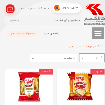
021-72043
ورود
/
ثبت نام در سایت
حساب کاربری من
۰
تغییر گذر واژه
جستجو
سفارشات
راهنمای خرید
محصولات تحفیف دار
خروج از حساب کاربری
کالاگستر مهرداد
سیب زمینی
مرتبط‌ترین
۸ درصد
۸ درصد