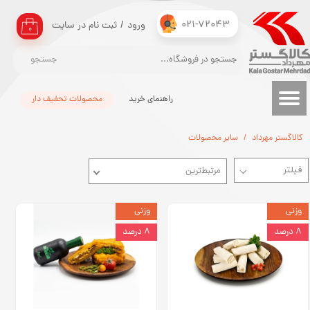
021-72043
ورود
/
ثبت نام در سایت
حساب کاربری من
۰
تغییر گذر واژه
جستجو
سفارشات
راهنمای خرید
محصولات تحفیف دار
خروج از حساب کاربری
کالاگستر مهرداد
سایر محصولات
مرتبط‌ترین
وزنی
وزنی
۸ درصد
۸ درصد