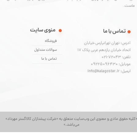
ماست.
منوی سایت
تماس با ما
فروشگاه
آدرس: تهران تهرانپارس خیابان
اتحاد خیابان یازدهم غربی پلاک ۱۷
سوالات متداول
تلفن: 72043-021
تماس با ما
موبایل: 09225096430
ایمیل: info@kalagostar.ir
کلیه حقوق مادی و معنوی این وب‌سایت متعلق به «شرکت پیشتازان کالاگستر مهرداد»
می‌باشد.»