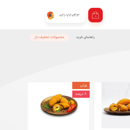
021-72043
۰
راهنمای خرید
محصولات تحفیف دار
وزنی
۸ درصد