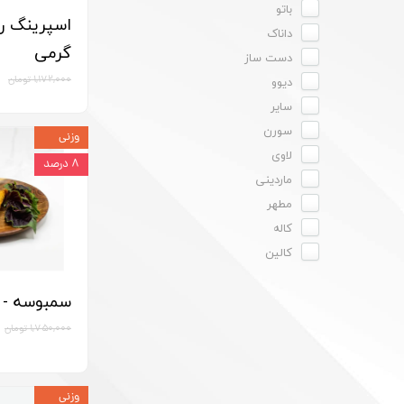
باتو
داناک
گرمی
دست ساز
دیوو
۱,۱۷۲,۰۰۰ تومان
سایر
سورن
وزنی
لاوی
۸ درصد
ماردینی
مطهر
کاله
کالین
سمبوسه - 1800 گرمی
۱,۷۵۰,۰۰۰ تومان
وزنی