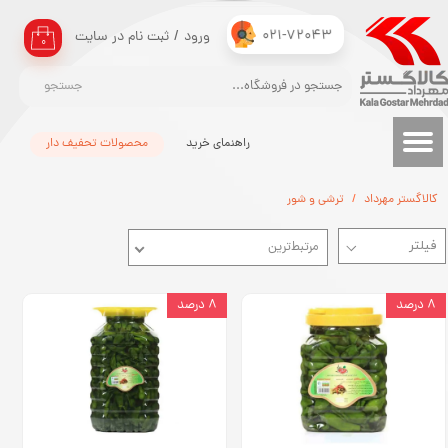
021-72043
ورود
/
ثبت نام در سایت
حساب کاربری من
۰
تغییر گذر واژه
جستجو
سفارشات
راهنمای خرید
محصولات تحفیف دار
خروج از حساب کاربری
کالاگستر مهرداد
ترشی و شور
مرتبط‌ترین
۸ درصد
۸ درصد