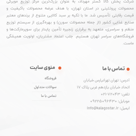
شرکت پخش کالا گستر مهرداد، به عنوان بزرگ‌ترین مرکز توزیع مویرگی
محصولات پروتئینی در استان تهران، با هدف عرضه محصولات باکیفیت و
قیمت رقابتی تأسیس شد. ما با تکیه بر سبد کالایی متنوع از برندهای معتبر
صنایع غذایی کشور (از جمله محصولات سورن) و بهره‌گیری از سیستم توزیع
منظم و سراسری، متعهد به برقراری زنجیره تأمین پایدار برای سوپرمارکت‌ها و
فروشگاه‌های سراسر تهران هستیم. جلب اعتماد مشتریان، اولویت همیشگی
ماست.
منوی سایت
تماس با ما
فروشگاه
آدرس: تهران تهرانپارس خیابان
اتحاد خیابان یازدهم غربی پلاک ۱۷
سوالات متداول
تلفن: 72043-021
تماس با ما
موبایل: 09225096430
ایمیل: info@kalagostar.ir