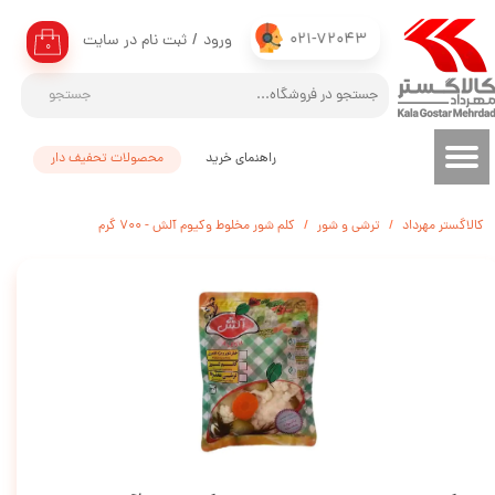
021-72043
ورود
/
ثبت نام در سایت
حساب کاربری من
۰
تغییر گذر واژه
جستجو
سفارشات
راهنمای خرید
محصولات تحفیف دار
خروج از حساب کاربری
کالاگستر مهرداد
ترشی و شور
کلم شور مخلوط وکیوم آلش - 700 گرم