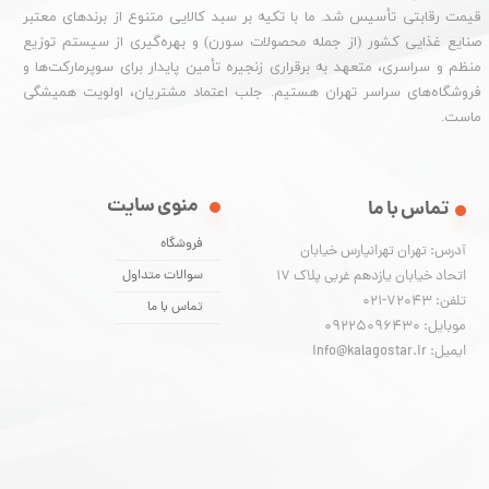
قیمت رقابتی تأسیس شد. ما با تکیه بر سبد کالایی متنوع از برندهای معتبر
صنایع غذایی کشور (از جمله محصولات سورن) و بهره‌گیری از سیستم توزیع
منظم و سراسری، متعهد به برقراری زنجیره تأمین پایدار برای سوپرمارکت‌ها و
فروشگاه‌های سراسر تهران هستیم. جلب اعتماد مشتریان، اولویت همیشگی
ماست.
منوی سایت
تماس با ما
فروشگاه
آدرس: تهران تهرانپارس خیابان
اتحاد خیابان یازدهم غربی پلاک ۱۷
سوالات متداول
تلفن: 72043-021
تماس با ما
موبایل: 09225096430
ایمیل: info@kalagostar.ir