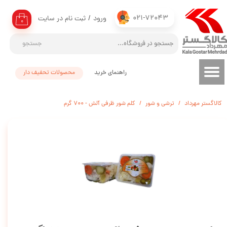
021-72043
ورود
/
ثبت نام در سایت
حساب کاربری من
۰
تغییر گذر واژه
جستجو
سفارشات
راهنمای خرید
محصولات تحفیف دار
خروج از حساب کاربری
کالاگستر مهرداد
ترشی و شور
کلم شور ظرفی آلش - 700 گرم