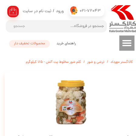
021-72043
ورود
/
ثبت نام در سایت
حساب کاربری من
۰
تغییر گذر واژه
جستجو
سفارشات
راهنمای خرید
محصولات تحفیف دار
خروج از حساب کاربری
کالاگستر مهرداد
ترشی و شور
کلم شور مخلوط پت آلش - 1/5 کیلوگرم