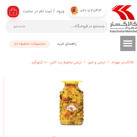
021-72043
ورود
/
ثبت نام در سایت
حساب کاربری من
۰
تغییر گذر واژه
جستجو
سفارشات
راهنمای خرید
محصولات تحفیف دار
خروج از حساب کاربری
کالاگستر مهرداد
ترشی و شور
ترشی مخلوط پت آلش - 10 کیلوگرم