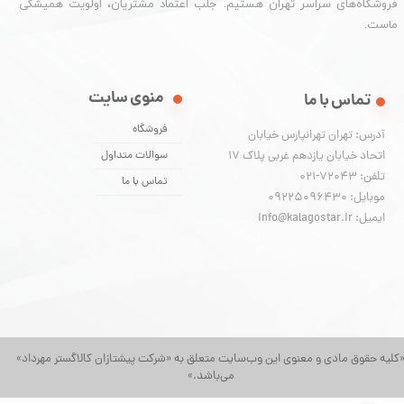
فروشگاه‌های سراسر تهران هستیم. جلب اعتماد مشتریان، اولویت همیشگی
ماست.
منوی سایت
تماس با ما
فروشگاه
آدرس: تهران تهرانپارس خیابان
اتحاد خیابان یازدهم غربی پلاک ۱۷
سوالات متداول
تلفن: 72043-021
تماس با ما
موبایل: 09225096430
ایمیل: info@kalagostar.ir
کلیه حقوق مادی و معنوی این وب‌سایت متعلق به «شرکت پیشتازان کالاگستر مهرداد»
می‌باشد.»