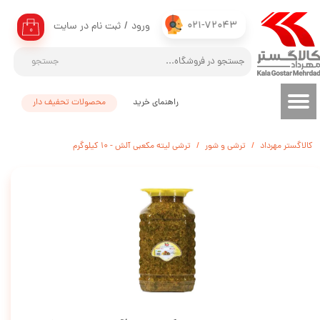
021-72043
ورود
/
ثبت نام در سایت
حساب کاربری من
۰
تغییر گذر واژه
جستجو
سفارشات
راهنمای خرید
محصولات تحفیف دار
خروج از حساب کاربری
کالاگستر مهرداد
ترشی و شور
ترشی لیته مکعبی آلش - 10 کیلوگرم