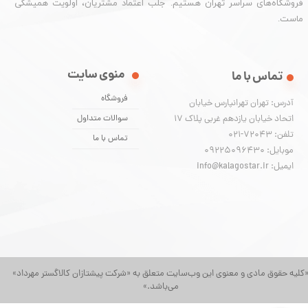
فروشگاه‌های سراسر تهران هستیم. جلب اعتماد مشتریان، اولویت همیشگی
ماست.
منوی سایت
تماس با ما
فروشگاه
آدرس: تهران تهرانپارس خیابان
اتحاد خیابان یازدهم غربی پلاک ۱۷
سوالات متداول
تلفن: 72043-021
تماس با ما
موبایل: 09225096430
ایمیل: info@kalagostar.ir
کلیه حقوق مادی و معنوی این وب‌سایت متعلق به «شرکت پیشتازان کالاگستر مهرداد»
می‌باشد.»