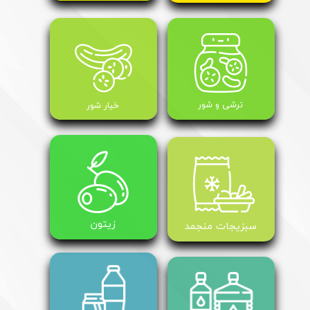
ترشی و شور
خیار شور
​زیتون
سبزیجات منجمد