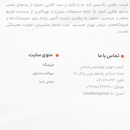
قیمت رقابتی تأسیس شد. ما با تکیه بر سبد کالایی متنوع از برندهای معتبر
صنایع غذایی کشور (از جمله محصولات سورن) و بهره‌گیری از سیستم توزیع
منظم و سراسری، متعهد به برقراری زنجیره تأمین پایدار برای سوپرمارکت‌ها و
فروشگاه‌های سراسر تهران هستیم. جلب اعتماد مشتریان، اولویت همیشگی
ماست.
منوی سایت
تماس با ما
فروشگاه
آدرس: تهران تهرانپارس خیابان
اتحاد خیابان یازدهم غربی پلاک ۱۷
سوالات متداول
تلفن: 72043-021
تماس با ما
موبایل: 09225096430
ایمیل: info@kalagostar.ir