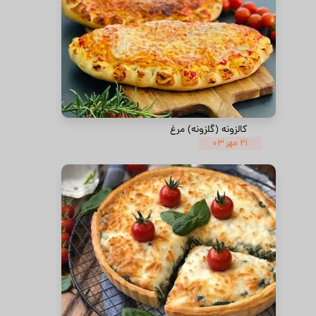
کالزونه (گلزونه) مرغ
۲۱ مهر ۰۳