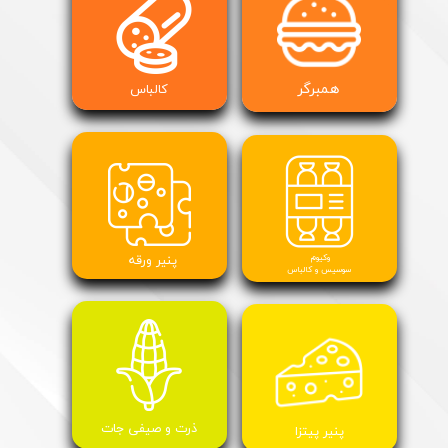
همبرگر
کالباس
وکیوم
پنیر ورقه
سوسیس و کالباس
​ذرت و صیفی جات
پنیر پیتزا