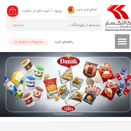
021-72043
ورود
/
ثبت نام در سایت
حساب کاربری من
۰
تغییر گذر واژه
جستجو
سفارشات
راهنمای خرید
محصولات تحفیف دار
خروج از حساب کاربری