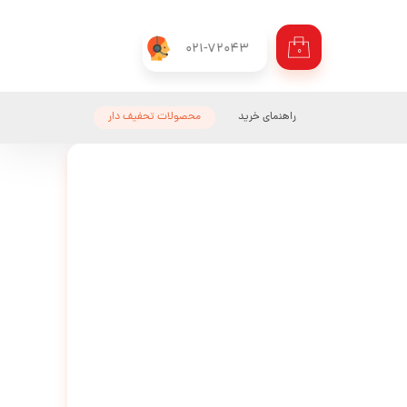
021-72043
۰
راهنمای خرید
محصولات تحفیف دار