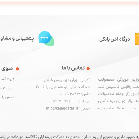
پشتیبانی و مشاور
درگاه امن بانکی
تماس با ما
منوی 
فروشگاه
وزیع مویرگی محصولات
آدرس: تهران تهرانپارس خیابان
یمت رقابتی تأسیس شد.
اتحاد خیابان یازدهم غربی پلاک ۱۷
سوالات مت
 کشور (از جمله محصولات
تلفن: 72043-021
تماس با م
 برقراری زنجیره تأمین
موبایل: 09225096430
. جلب اعتماد مشتریان،
ایمیل: info@kalagostar.ir
ه حقوق مادی و معنوی این وب‌سایت متعلق به «شرکت پیشتازان کالاگستر مهرداد» می‌باش