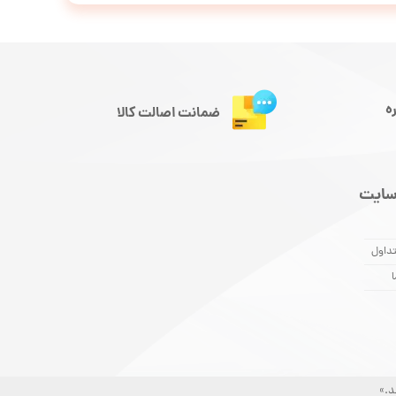
ه
ضمانت اصالت کالا
سایت
داول
ا
د.»