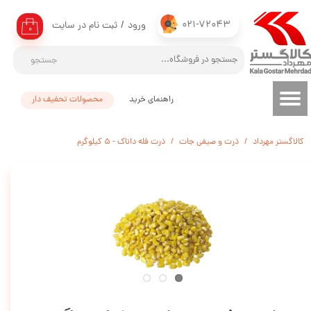
021-72043
ورود
/
ثبت نام در سایت
حساب کاربری من
۰
تغییر گذر واژه
جستجو
سفارشات
راهنمای خرید
محصولات تحفیف دار
خروج از حساب کاربری
کالاگستر مهرداد
ذرت و صیفی جات
ذرت فله داناک - 5 کیلوگرم