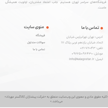
فروشگاه‌های سراسر تهران هستیم. جلب اعتماد مشتریان، اولویت همیشگی
ماست.
منوی سایت
تماس با ما
فروشگاه
آدرس: تهران تهرانپارس خیابان
اتحاد خیابان یازدهم غربی پلاک ۱۷
سوالات متداول
تلفن: 72043-021
تماس با ما
موبایل: 09225096430
ایمیل: info@kalagostar.ir
کلیه حقوق مادی و معنوی این وب‌سایت متعلق به «شرکت پیشتازان کالاگستر مهرداد»
می‌باشد.»