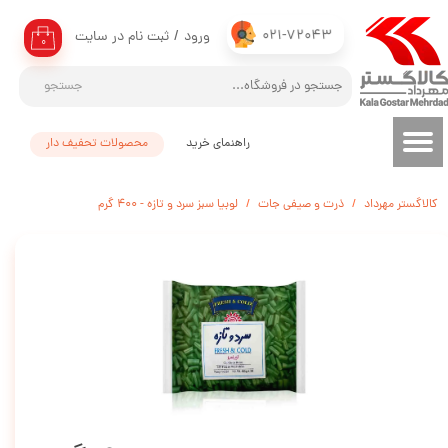
021-72043
ورود
/
ثبت نام در سایت
حساب کاربری من
۰
تغییر گذر واژه
جستجو
سفارشات
راهنمای خرید
محصولات تحفیف دار
خروج از حساب کاربری
کالاگستر مهرداد
ذرت و صیفی جات
لوبیا سبز سرد و تازه - 400 گرم