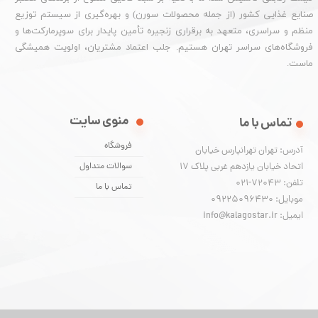
صنایع غذایی کشور (از جمله محصولات سورن) و بهره‌گیری از سیستم توزیع
منظم و سراسری، متعهد به برقراری زنجیره تأمین پایدار برای سوپرمارکت‌ها و
فروشگاه‌های سراسر تهران هستیم. جلب اعتماد مشتریان، اولویت همیشگی
ماست.
منوی سایت
تماس با ما
فروشگاه
آدرس: تهران تهرانپارس خیابان
اتحاد خیابان یازدهم غربی پلاک ۱۷
سوالات متداول
تلفن: 72043-021
تماس با ما
موبایل: 09225096430
ایمیل: info@kalagostar.ir