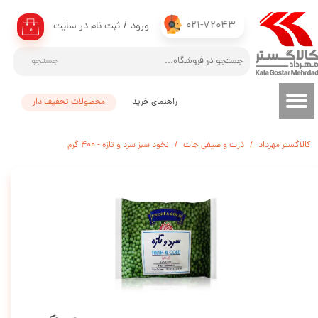
021-72043
ورود
/
ثبت نام در سایت
حساب کاربری من
۰
تغییر گذر واژه
جستجو
سفارشات
راهنمای خرید
محصولات تحفیف دار
خروج از حساب کاربری
کالاگستر مهرداد
ذرت و صیفی جات
نخود سبز سرد و تازه - 400 گرم