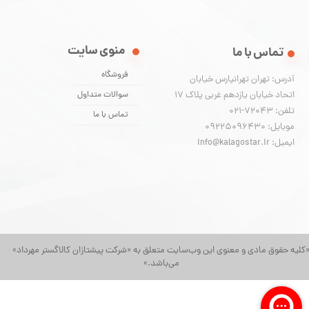
منوی سایت
تماس با ما
فروشگاه
آدرس: تهران تهرانپارس خیابان
اتحاد خیابان یازدهم غربی پلاک ۱۷
سوالات متداول
تلفن: 72043-021
تماس با ما
موبایل: 09225096430
ایمیل: info@kalagostar.ir
کلیه حقوق مادی و معنوی این وب‌سایت متعلق به «شرکت پیشتازان کالاگستر مهرداد»
می‌باشد.»