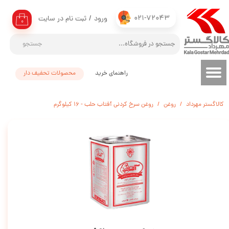
021-72043
ورود
/
ثبت نام در سایت
حساب کاربری من
۰
تغییر گذر واژه
جستجو
سفارشات
راهنمای خرید
محصولات تحفیف دار
خروج از حساب کاربری
کالاگستر مهرداد
روغن
روغن سرخ کردنی آفتاب حلب - 16 کیلوگرم