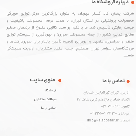
درباره فروشگاه ما
شرکت پخش کالا گستر مهرداد، به عنوان بزرگ‌ترین مرکز توزیع مویرگی
محصولات پروتئینی در استان تهران، با هدف عرضه محصولات باکیفیت و
قیمت رقابتی تأسیس شد. ما با تکیه بر سبد کالایی متنوع از برندهای معتبر
صنایع غذایی کشور (از جمله محصولات سورن) و بهره‌گیری از سیستم توزیع
منظم و سراسری، متعهد به برقراری زنجیره تأمین پایدار برای سوپرمارکت‌ها و
فروشگاه‌های سراسر تهران هستیم. جلب اعتماد مشتریان، اولویت همیشگی
ماست.
منوی سایت
تماس با ما
فروشگاه
آدرس: تهران تهرانپارس خیابان
اتحاد خیابان یازدهم غربی پلاک ۱۷
سوالات متداول
تلفن: 72043-021
تماس با ما
موبایل: 09225096430
ایمیل: info@kalagostar.ir