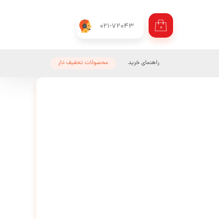
021-72043
۰
راهنمای خرید
محصولات تحفیف دار