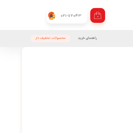
021-72043
۰
راهنمای خرید
محصولات تحفیف دار