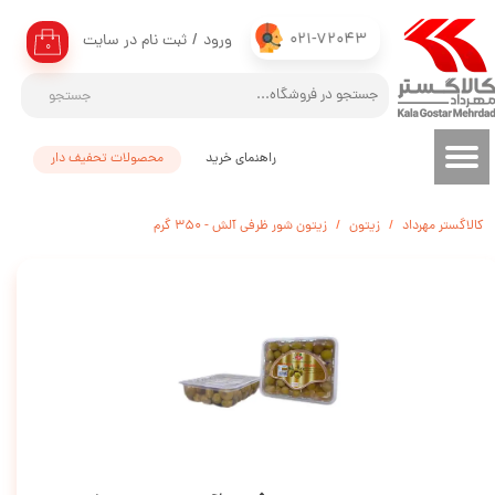
021-72043
ورود
/
ثبت نام در سایت
حساب کاربری من
۰
تغییر گذر واژه
جستجو
سفارشات
راهنمای خرید
محصولات تحفیف دار
خروج از حساب کاربری
کالاگستر مهرداد
زیتون
زیتون شور ظرفی آلش - 350 گرم