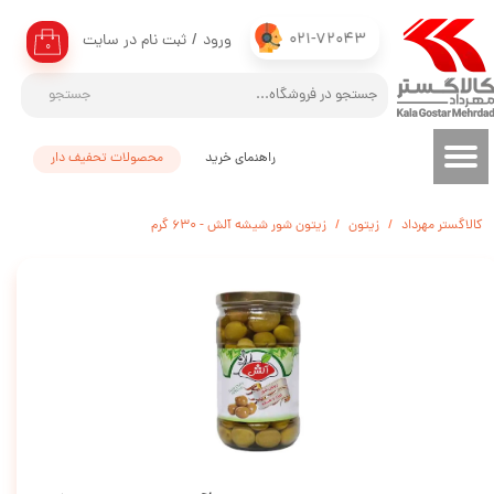
021-72043
ورود
/
ثبت نام در سایت
حساب کاربری من
۰
تغییر گذر واژه
جستجو
سفارشات
راهنمای خرید
محصولات تحفیف دار
خروج از حساب کاربری
کالاگستر مهرداد
زیتون
زیتون شور شیشه آلش - 630 گرم