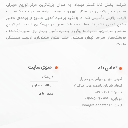
شرکت پخش کالا گستر مهرداد، به عنوان بزرگ‌ترین مرکز توزیع مویرگی
محصولات پروتئینی در استان تهران، با هدف عرضه محصولات باکیفیت و
قیمت رقابتی تأسیس شد. ما با تکیه بر سبد کالایی متنوع از برندهای معتبر
صنایع غذایی کشور (از جمله محصولات سورن) و بهره‌گیری از سیستم توزیع
منظم و سراسری، متعهد به برقراری زنجیره تأمین پایدار برای سوپرمارکت‌ها و
فروشگاه‌های سراسر تهران هستیم. جلب اعتماد مشتریان، اولویت همیشگی
ماست.
منوی سایت
تماس با ما
فروشگاه
آدرس: تهران تهرانپارس خیابان
اتحاد خیابان یازدهم غربی پلاک ۱۷
سوالات متداول
تلفن: 72043-021
تماس با ما
موبایل: 09225096430
ایمیل: info@kalagostar.ir