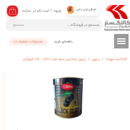
021-72043
ورود
/
ثبت نام در سایت
حساب کاربری من
۰
تغییر گذر واژه
جستجو
سفارشات
راهنمای خرید
محصولات تحفیف دار
خروج از حساب کاربری
کالاگستر مهرداد
زیتون
زیتون اسلایس سیاه حلب داناک - 1/5 کیلوگرم