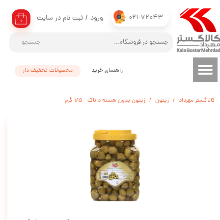
021-72043
ورود
/
ثبت نام در سایت
حساب کاربری من
۰
تغییر گذر واژه
جستجو
سفارشات
راهنمای خرید
محصولات تحفیف دار
خروج از حساب کاربری
کالاگستر مهرداد
زیتون
زیتون بدون هسته داناک - 1/5 گرم