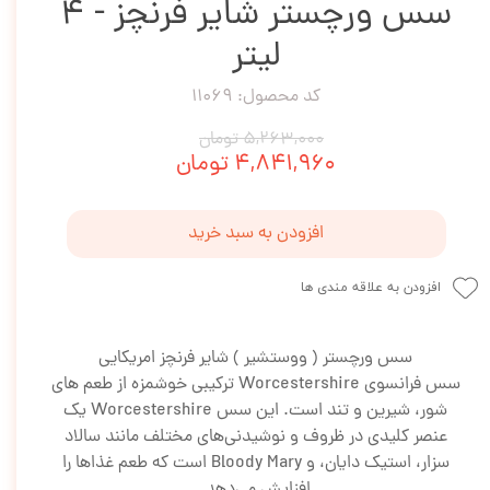
سس ورچستر شایر فرنچز - 4
لیتر
کد محصول: 11069
۵,۲۶۳,۰۰۰ تومان
۴,۸۴۱,۹۶۰ تومان
افزودن به سبد خرید
افزودن به علاقه مندی ها
سس ورچستر ( ووستشیر ) شایر فرنچز امریکایی
سس فرانسوی Worcestershire ترکیبی خوشمزه از طعم های
شور، شیرین و تند است. این سس Worcestershire یک
عنصر کلیدی در ظروف و نوشیدنی‌های مختلف مانند سالاد
سزار، استیک دایان، و Bloody Mary است که طعم غذاها را
افزایش می‌دهد.