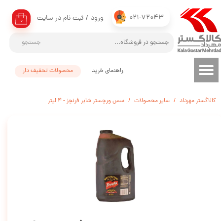
021-72043
ورود
/
ثبت نام در سایت
حساب کاربری من
۰
تغییر گذر واژه
جستجو
سفارشات
راهنمای خرید
محصولات تحفیف دار
خروج از حساب کاربری
کالاگستر مهرداد
سایر محصولات
سس ورچستر شایر فرنچز - 4 لیتر