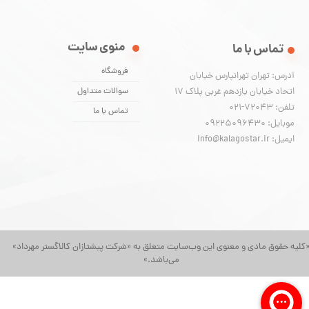
منوی سایت
تماس با ما
فروشگاه
آدرس: تهران تهرانپارس خیابان
اتحاد خیابان یازدهم غربی پلاک ۱۷
سوالات متداول
تلفن: 72043-021
تماس با ما
موبایل: 09225096430
ایمیل: info@kalagostar.ir
کلیه حقوق مادی و معنوی این وب‌سایت متعلق به «شرکت پیشتازان کالاگستر مهرداد»
می‌باشد.»