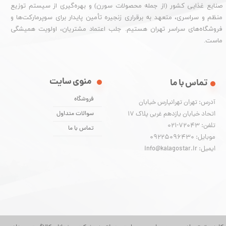
صنایع غذایی کشور (از جمله محصولات سورن) و بهره‌گیری از سیستم توزیع
منظم و سراسری، متعهد به برقراری زنجیره تأمین پایدار برای سوپرمارکت‌ها و
فروشگاه‌های سراسر تهران هستیم. جلب اعتماد مشتریان، اولویت همیشگی
ماست.
منوی سایت
تماس با ما
فروشگاه
آدرس: تهران تهرانپارس خیابان
اتحاد خیابان یازدهم غربی پلاک ۱۷
سوالات متداول
تلفن: 72043-021
تماس با ما
موبایل: 09225096430
ایمیل: info@kalagostar.ir