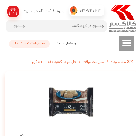
021-72043
ورود
/
ثبت نام در سایت
حساب کاربری من
۰
تغییر گذر واژه
جستجو
سفارشات
راهنمای خرید
محصولات تحفیف دار
خروج از حساب کاربری
کالاگستر مهرداد
سایر محصولات
حلوا ارده تکنفره عقاب - 50 گرم