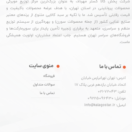
شرکت پخش کالا گستر مهرداد، به عنوان بزرگ‌ترین مرکز توزیع مویرگی
محصولات پروتئینی در استان تهران، با هدف عرضه محصولات باکیفیت و
قیمت رقابتی تأسیس شد. ما با تکیه بر سبد کالایی متنوع از برندهای معتبر
صنایع غذایی کشور (از جمله محصولات سورن) و بهره‌گیری از سیستم توزیع
منظم و سراسری، متعهد به برقراری زنجیره تأمین پایدار برای سوپرمارکت‌ها و
فروشگاه‌های سراسر تهران هستیم. جلب اعتماد مشتریان، اولویت همیشگی
ماست.
منوی سایت
تماس با ما
فروشگاه
آدرس: تهران تهرانپارس خیابان
اتحاد خیابان یازدهم غربی پلاک ۱۷
سوالات متداول
تلفن: 72043-021
تماس با ما
موبایل: 09225096430
ایمیل: info@kalagostar.ir