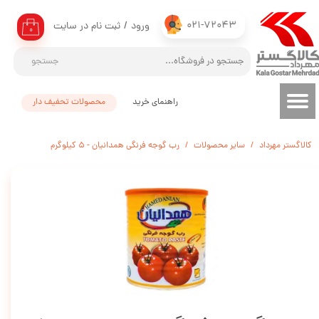
021-72043
ورود
/
ثبت نام در سایت
حساب کاربری من
۰
تغییر گذر واژه
جستجو
سفارشات
راهنمای خرید
محصولات تحفیف دار
خروج از حساب کاربری
کالاگستر مهرداد
سایر محصولات
رب گوجه فرنگی همدانیان - 5 کیلوگرم