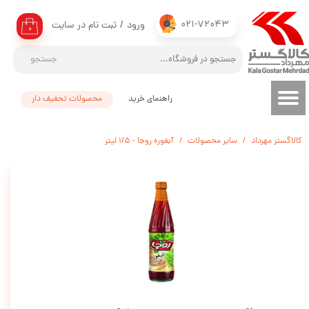
021-72043
ورود
/
ثبت نام در سایت
حساب کاربری من
۰
تغییر گذر واژه
جستجو
سفارشات
راهنمای خرید
محصولات تحفیف دار
خروج از حساب کاربری
کالاگستر مهرداد
سایر محصولات
آبغوره روجا - 1/5 لیتر