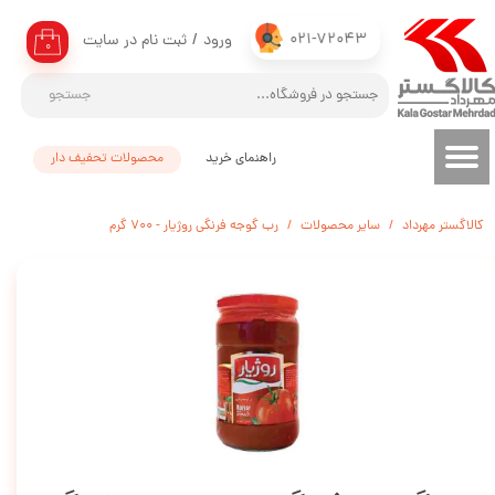
021-72043
ورود
/
ثبت نام در سایت
حساب کاربری من
۰
تغییر گذر واژه
جستجو
سفارشات
راهنمای خرید
محصولات تحفیف دار
خروج از حساب کاربری
کالاگستر مهرداد
سایر محصولات
رب گوجه فرنگی روژیار - 700 گرم