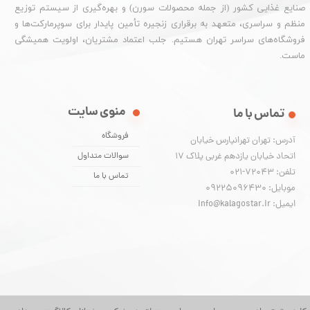
صنایع غذایی کشور (از جمله محصولات سورن) و بهره‌گیری از سیستم توزیع
منظم و سراسری، متعهد به برقراری زنجیره تأمین پایدار برای سوپرمارکت‌ها و
فروشگاه‌های سراسر تهران هستیم. جلب اعتماد مشتریان، اولویت همیشگی
ماست.
منوی سایت
تماس با ما
فروشگاه
آدرس: تهران تهرانپارس خیابان
اتحاد خیابان یازدهم غربی پلاک ۱۷
سوالات متداول
تلفن: 72043-021
تماس با ما
موبایل: 09225096430
ایمیل: info@kalagostar.ir