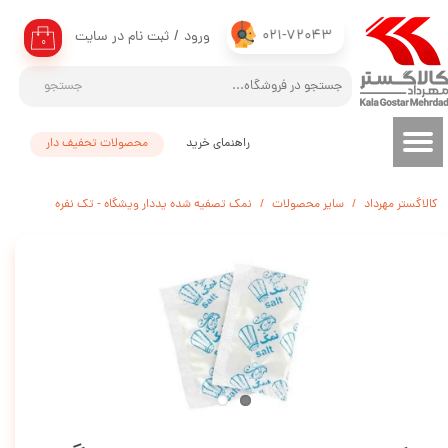
021-72043
ورود
/
ثبت نام در سایت
حساب کاربری من
۰
تغییر گذر واژه
جستجو
سفارشات
راهنمای خرید
محصولات تحفیف دار
خروج از حساب کاربری
کالاگستر مهرداد
سایر محصولات
نمک تصفیه شده یددار ویشگاه - تک نفره