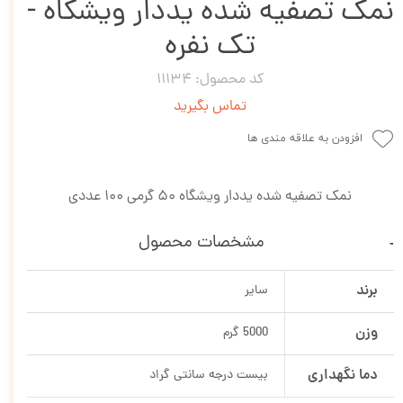
نمک تصفیه شده یددار ویشگاه -
تک نفره
کد محصول: 11134
تماس بگیرید
افزودن به علاقه مندی ها
نمک تصفیه شده یددار ویشگاه 50 گرمی 100 عددی
مشخصات محصول
برند
سایر
وزن
5000 گرم
دما نگهداری
بیست درجه سانتی گراد