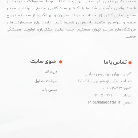
محصولات پروتئینی در استان تهران، با هدف عرضه محصولات باکیفیت و
قیمت رقابتی تأسیس شد. ما با تکیه بر سبد کالایی متنوع از برندهای معتبر
صنایع غذایی کشور (از جمله محصولات سورن) و بهره‌گیری از سیستم توزیع
منظم و سراسری، متعهد به برقراری زنجیره تأمین پایدار برای سوپرمارکت‌ها و
فروشگاه‌های سراسر تهران هستیم. جلب اعتماد مشتریان، اولویت همیشگی
ماست.
منوی سایت
تماس با ما
فروشگاه
آدرس: تهران تهرانپارس خیابان
اتحاد خیابان یازدهم غربی پلاک ۱۷
سوالات متداول
تلفن: 72043-021
تماس با ما
موبایل: 09225096430
ایمیل: info@kalagostar.ir