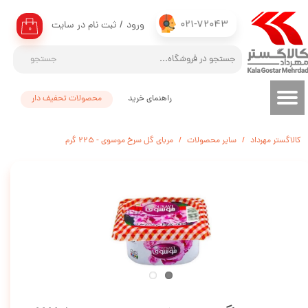
021-72043
ورود
/
ثبت نام در سایت
حساب کاربری من
۰
تغییر گذر واژه
جستجو
سفارشات
راهنمای خرید
محصولات تحفیف دار
خروج از حساب کاربری
کالاگستر مهرداد
سایر محصولات
مربای گل سرخ موسوی - 225 گرم