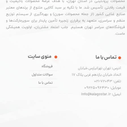
محصولات پروتئینی در استان تهران، با هدف عرضه محصولات باکیفیت و
قیمت رقابتی تأسیس شد. ما با تکیه بر سبد کالایی متنوع از برندهای معتبر
صنایع غذایی کشور (از جمله محصولات سورن) و بهره‌گیری از سیستم توزیع
منظم و سراسری، متعهد به برقراری زنجیره تأمین پایدار برای سوپرمارکت‌ها و
فروشگاه‌های سراسر تهران هستیم. جلب اعتماد مشتریان، اولویت همیشگی
ماست.
منوی سایت
تماس با ما
فروشگاه
آدرس: تهران تهرانپارس خیابان
اتحاد خیابان یازدهم غربی پلاک ۱۷
سوالات متداول
تلفن: 72043-021
تماس با ما
موبایل: 09225096430
ایمیل: info@kalagostar.ir