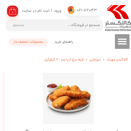
021-72043
ورود
/
ثبت نام در سایت
حساب کاربری من
۰
تغییر گذر واژه
جستجو
سفارشات
راهنمای خرید
محصولات تحفیف دار
خروج از حساب کاربری
کالاگستر مهرداد
سوخاری
فیله مرغ آریا جم - 2 کیلوگرم