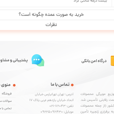
بیست درجه سانتی گراد
خرید به صورت عمده چگونه است؟
نظرات
پشتیبانی و مشاور
درگاه امن بانکی
تماس با ما
منوی 
فروشگاه
وزیع مویرگی محصولات
آدرس: تهران تهرانپارس خیابان
یمت رقابتی تأسیس شد.
اتحاد خیابان یازدهم غربی پلاک ۱۷
سوالات مت
 کشور (از جمله محصولات
تلفن: 72043-021
تماس با م
 برقراری زنجیره تأمین
موبایل: 09225096430