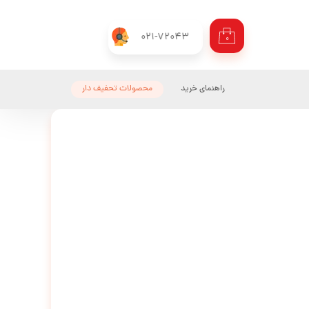
021-72043
۰
راهنمای خرید
محصولات تحفیف دار