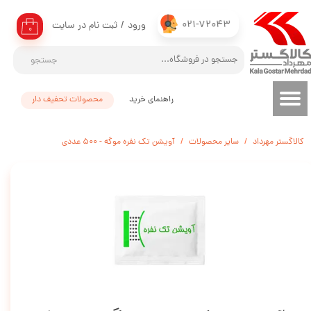
021-72043
ورود
/
ثبت نام در سایت
حساب کاربری من
۰
تغییر گذر واژه
جستجو
سفارشات
راهنمای خرید
محصولات تحفیف دار
خروج از حساب کاربری
کالاگستر مهرداد
سایر محصولات
آویشن تک نفره موگه - 500 عددی