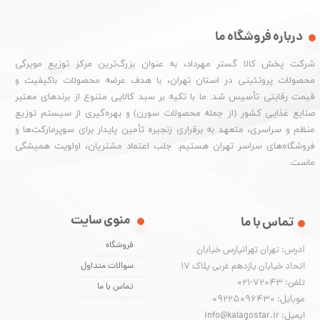
درباره فروشگاه ما
شرکت پخش کالا گستر مهرداد، به عنوان بزرگ‌ترین مرکز توزیع مویرگی
محصولات پروتئینی در استان تهران، با هدف عرضه محصولات باکیفیت و
قیمت رقابتی تأسیس شد. ما با تکیه بر سبد کالایی متنوع از برندهای معتبر
صنایع غذایی کشور (از جمله محصولات سورن) و بهره‌گیری از سیستم توزیع
منظم و سراسری، متعهد به برقراری زنجیره تأمین پایدار برای سوپرمارکت‌ها و
فروشگاه‌های سراسر تهران هستیم. جلب اعتماد مشتریان، اولویت همیشگی
ماست.
منوی سایت
تماس با ما
فروشگاه
آدرس: تهران تهرانپارس خیابان
اتحاد خیابان یازدهم غربی پلاک ۱۷
سوالات متداول
تلفن: 72043-021
تماس با ما
موبایل: 09225096430
ایمیل: info@kalagostar.ir