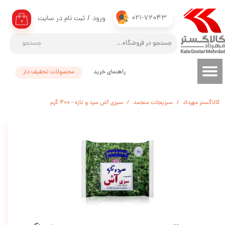
021-72043
ورود
/
ثبت نام در سایت
حساب کاربری من
۰
تغییر گذر واژه
جستجو
سفارشات
راهنمای خرید
محصولات تحفیف دار
خروج از حساب کاربری
کالاگستر مهرداد
سبزیجات منجمد
سبزی آش سرد و تازه - 400 گرم