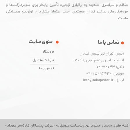
منظم و سراسری، متعهد به برقراری زنجیره تأمین پایدار برای سوپرمارکت‌ها و
فروشگاه‌های سراسر تهران هستیم. جلب اعتماد مشتریان، اولویت همیشگی
ماست.
منوی سایت
تماس با ما
فروشگاه
آدرس: تهران تهرانپارس خیابان
اتحاد خیابان یازدهم غربی پلاک ۱۷
سوالات متداول
تلفن: 72043-021
تماس با ما
موبایل: 09225096430
ایمیل: info@kalagostar.ir
کلیه حقوق مادی و معنوی این وب‌سایت متعلق به «شرکت پیشتازان کالاگستر مهرداد»