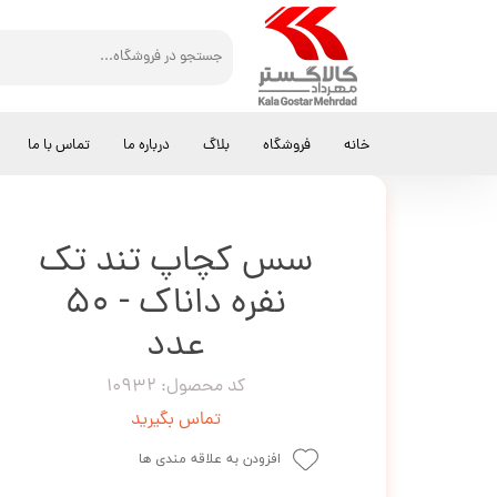
کالاگستر مهرداد
سس
سس کچاپ تند تک نفره داناک - 50 عدد
خانه
فروشگاه
بلاگ
درباره ما
تماس با ما
سس کچاپ تند تک
نفره داناک - 50
عدد
کد محصول: 10932
تماس بگیرید
افزودن به علاقه مندی ها