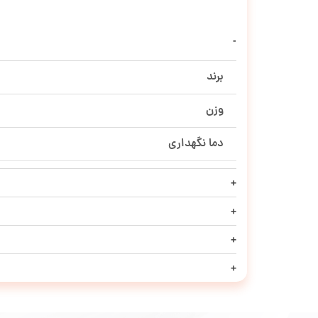
برند
وزن
دما نگهداری