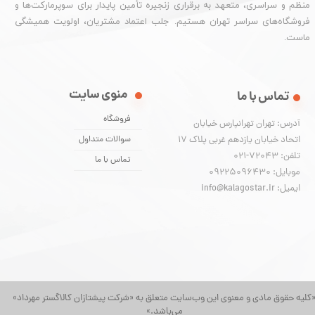
منظم و سراسری، متعهد به برقراری زنجیره تأمین پایدار برای سوپرمارکت‌ها و
فروشگاه‌های سراسر تهران هستیم. جلب اعتماد مشتریان، اولویت همیشگی
ماست.
منوی سایت
تماس با ما
فروشگاه
آدرس: تهران تهرانپارس خیابان
اتحاد خیابان یازدهم غربی پلاک ۱۷
سوالات متداول
تلفن: 72043-021
تماس با ما
موبایل: 09225096430
ایمیل: info@kalagostar.ir
کلیه حقوق مادی و معنوی این وب‌سایت متعلق به «شرکت پیشتازان کالاگستر مهرداد»
می‌باشد.»