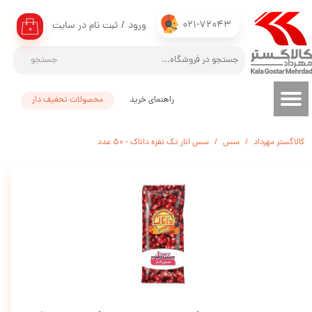
021-72043
ورود
/
ثبت نام در سایت
حساب کاربری من
۰
تغییر گذر واژه
جستجو
سفارشات
راهنمای خرید
محصولات تحفیف دار
خروج از حساب کاربری
کالاگستر مهرداد
سس
سس انار تک نفره داناک - 50 عدد