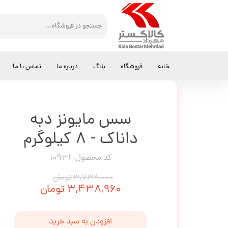
کالاگستر مهرداد
سس
سس مایونز دبه داناک - 8 کیلوگرم
خانه
فروشگاه
بلاگ
درباره ما
تماس با ما
سس مایونز دبه
داناک - 8 کیلوگرم
کد محصول: 10931
۳,۷۳۸,۰۰۰ تومان
۳,۴۳۸,۹۶۰ تومان
افزودن به سبد خرید