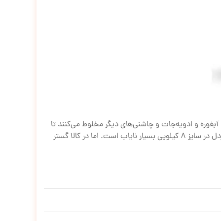
 آبغوره و ادویه‌جات و چاشنی‌های دیگر مخلوط می‌کنند تا
خمیر یا سس خردل به وجود آید. رنگ این سُس از زرد روشن تا قهوه‌ای تیره متغیر است. خردل اغلب دارای طعمی تند است. خردل در سایز 8 کیلویی بسیار نایاب است. اما در کالا گستر