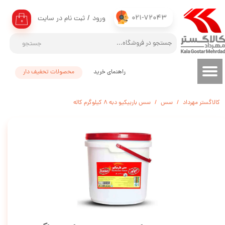
021-72043
ورود
/
ثبت نام در سایت
حساب کاربری من
۰
تغییر گذر واژه
جستجو
سفارشات
راهنمای خرید
محصولات تحفیف دار
خروج از حساب کاربری
کالاگستر مهرداد
سس
سس باربیکیو دبه 8 کیلوگرم کاله