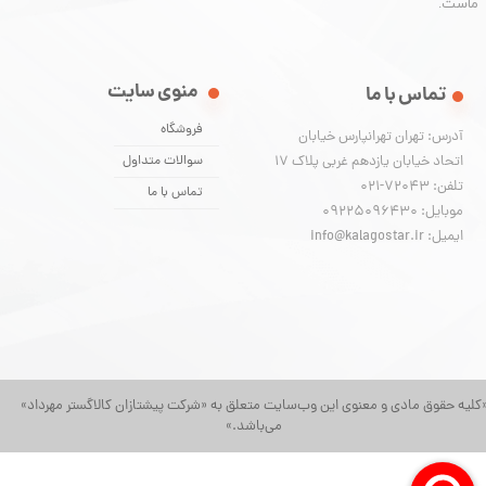
ماست.
منوی سایت
تماس با ما
فروشگاه
آدرس: تهران تهرانپارس خیابان
اتحاد خیابان یازدهم غربی پلاک ۱۷
سوالات متداول
تلفن: 72043-021
تماس با ما
موبایل: 09225096430
ایمیل: info@kalagostar.ir
کلیه حقوق مادی و معنوی این وب‌سایت متعلق به «شرکت پیشتازان کالاگستر مهرداد»
می‌باشد.»