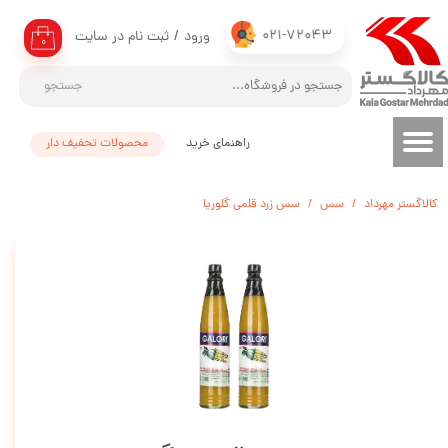
021-72043
ورود
/
ثبت نام در سایت
حساب کاربری من
۰
تغییر گذر واژه
جستجو
سفارشات
راهنمای خرید
محصولات تحفیف دار
خروج از حساب کاربری
کالاگستر مهرداد
سس
سس زرد قلمی گلوریا