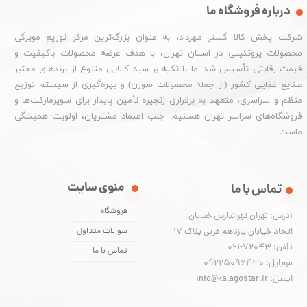
درباره فروشگاه ما
شرکت پخش کالا گستر مهرداد، به عنوان بزرگ‌ترین مرکز توزیع مویرگی
محصولات پروتئینی در استان تهران، با هدف عرضه محصولات باکیفیت و
قیمت رقابتی تأسیس شد. ما با تکیه بر سبد کالایی متنوع از برندهای معتبر
صنایع غذایی کشور (از جمله محصولات سورن) و بهره‌گیری از سیستم توزیع
منظم و سراسری، متعهد به برقراری زنجیره تأمین پایدار برای سوپرمارکت‌ها و
فروشگاه‌های سراسر تهران هستیم. جلب اعتماد مشتریان، اولویت همیشگی
ماست.
منوی سایت
تماس با ما
فروشگاه
آدرس: تهران تهرانپارس خیابان
اتحاد خیابان یازدهم غربی پلاک ۱۷
سوالات متداول
تلفن: 72043-021
تماس با ما
موبایل: 09225096430
ایمیل: info@kalagostar.ir