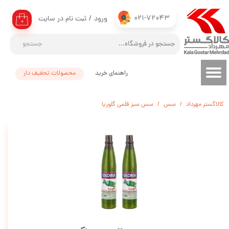
021-72043
ورود
/
ثبت نام در سایت
حساب کاربری من
۰
تغییر گذر واژه
جستجو
سفارشات
راهنمای خرید
محصولات تحفیف دار
خروج از حساب کاربری
کالاگستر مهرداد
سس
سس سبز قلمی گلوریا